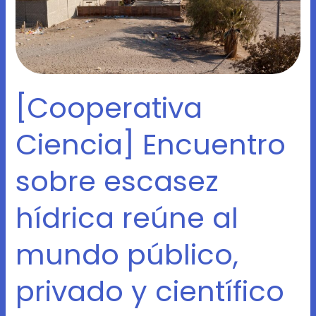
al
mundo
público,
privado
y
[Cooperativa
científico
en
la
Ciencia] Encuentro
ciudad
de
sobre escasez
Arica
hídrica reúne al
mundo público,
privado y científico