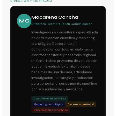
DIRECCIÓN Y LIDERAZGO
Macarena Concha
MC
Directora · Doctora (c) en Comunicación
Investigadora y consultora especializada
en comunicación científica y marketing
tecnológico. Doctoranda en
comunicación con foco en diplomacia
científica territorial y desarrollo regional
en Chile. Lidera proyectos de vinculación
academia-industria-territorio desde
hace más de una década, articulando
investigación, estrategia y producción
para conectar el conocimiento científico
con sus audiencias y mercados.
Comunicación científica
Marketing tecnológico
Desarrollo territorial
Transferencia tecnológica