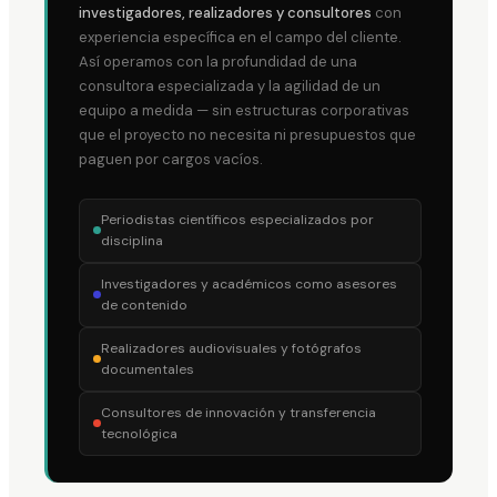
investigadores, realizadores y consultores
con
experiencia específica en el campo del cliente.
Así operamos con la profundidad de una
consultora especializada y la agilidad de un
equipo a medida — sin estructuras corporativas
que el proyecto no necesita ni presupuestos que
paguen por cargos vacíos.
Periodistas científicos especializados por
disciplina
Investigadores y académicos como asesores
de contenido
Realizadores audiovisuales y fotógrafos
documentales
Consultores de innovación y transferencia
tecnológica