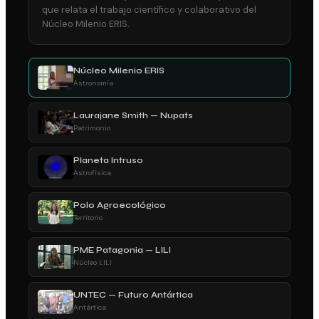
que relata el trabajo científico y colaborativo del
Núcleo Milenio ERIS.
Núcleo Milenio ERIS
Astronomía
Laurajane Smith — Nupats
Patrimonio
Planeta Intruso
Astrofísica
Polo Agroecológico
Territorio
PME Patagonia — LILI
Núcleo LILI
UNTEC — Futuro Antártica
Antártica