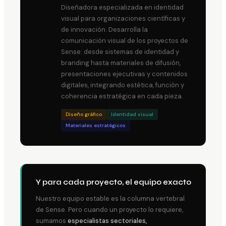
Diseñadora especializada en identidad
visual para organizaciones científicas y
de innovación. Desarrolla la
comunicación visual de los proyectos de
Sense: desde sistemas de identidad y
branding hasta materiales de difusión,
presentaciones ejecutivas y contenidos
digitales, integrando estética, función y
coherencia estratégica en cada pieza.
Diseño gráfico
Identidad visual
Materiales estratégicos
Y para cada proyecto, el equipo exacto
Nuestro equipo estable es la columna vertebral
de Sense. Pero cuando un proyecto lo requiere,
sumamos
especialistas sectoriales,