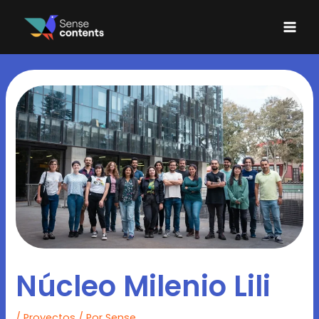
Ir
Mai
al
Men
contenido
Núcleo Milenio Lili
/
Proyectos
/ Por
Sense