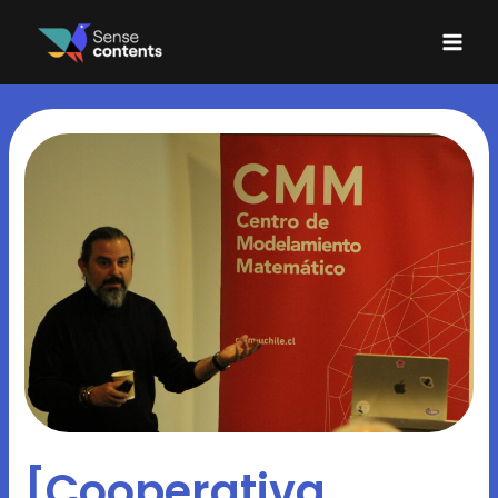
Ir
Mai
al
Men
contenido
[Cooperativa